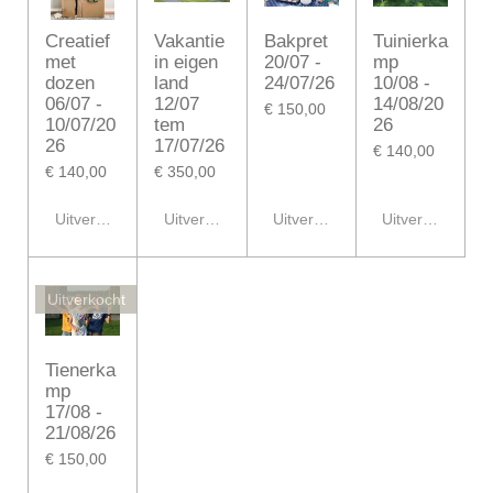
Creatief
Vakantie
Bakpret
Tuinierka
met
in eigen
20/07 -
mp
dozen
land
24/07/26
10/08 -
06/07 -
12/07
14/08/20
€ 150,00
10/07/20
tem
26
26
17/07/26
€ 140,00
€ 140,00
€ 350,00
Uitverkocht
Uitverkocht
Uitverkocht
Uitverkocht
Uitverkocht
Tienerka
mp
17/08 -
21/08/26
€ 150,00