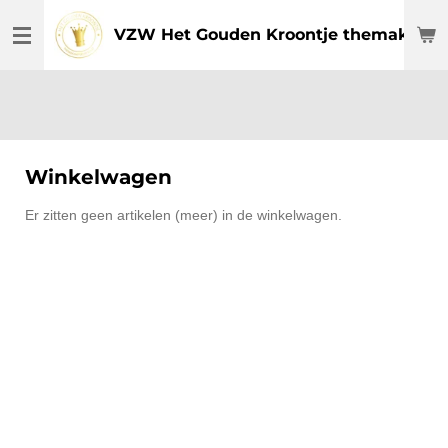
Ga
VZW Het Gouden Kroontje themakamp
direct
naar
de
hoofdinhoud
Winkelwagen
Er zitten geen artikelen (meer) in de winkelwagen.