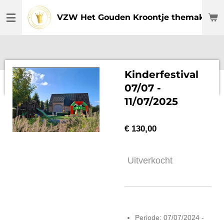
Ga
VZW Het Gouden Kroontje themakamp
direct
naar
de
hoofdinhoud
Kinderfestival
07/07 -
11/07/2025
€ 130,00
Uitverkocht
Periode: 07/07/2024 -