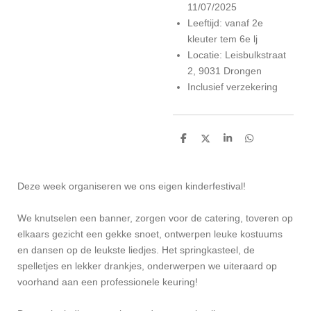
11/07/2025
Leeftijd: vanaf 2e
kleuter tem 6e lj
Locatie: Leisbulkstraat
2, 9031 Drongen
Inclusief verzekering
D
D
S
D
e
e
h
e
l
e
a
l
e
l
r
e
n
e
n
Deze week organiseren we ons eigen kinderfestival!
We knutselen een banner, zorgen voor de catering, toveren op
elkaars gezicht een gekke snoet, ontwerpen leuke kostuums
en dansen op de leukste liedjes. Het springkasteel, de
spelletjes en lekker drankjes, onderwerpen we uiteraard op
voorhand aan een professionele keuring!